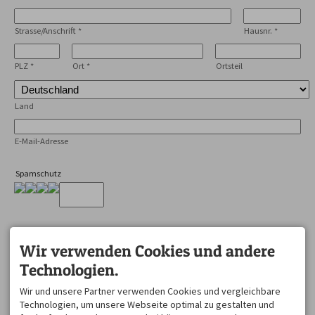
Strasse/Anschrift
*
Hausnr.
*
PLZ
*
Ort
*
Ortsteil
Land
E-Mail-Adresse
Spamschutz
Wir verwenden Cookies und andere
Technologien.
Mit dem Absenden des Formulars habe ich die
Datenschutzerklärung
zur Kenntnis genommen.
Wir und unsere Partner verwenden Cookies und vergleichbare
Technologien, um unsere Webseite optimal zu gestalten und