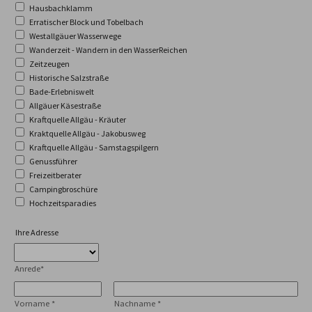
Hausbachklamm
Erratischer Block und Tobelbach
Westallgäuer Wasserwege
Wanderzeit - Wandern in den WasserReichen
Zeitzeugen
Historische Salzstraße
Bade-Erlebniswelt
Allgäuer Käsestraße
Kraftquelle Allgäu - Kräuter
Kraktquelle Allgäu - Jakobusweg
Kraftquelle Allgäu - Samstagspilgern
Genussführer
Freizeitberater
Campingbroschüre
Hochzeitsparadies
Ihre Adresse
Anrede
*
Vorname
*
Nachname
*